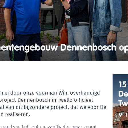
mentengebouw Dennenbosch op
15
De
16 mei door onze voorman Wim overhandigd
project Dennenbosch in Twello officieel
Tw
l van dit bijzondere project, dat we voor De
 realiseren.
T
 rand van het centrum van Twello, maar vooral