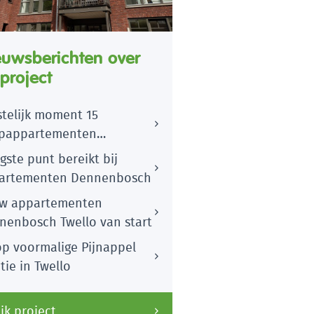
euwsberichten over
 project
stelijk moment 15
pappartementen
nenbosch
ste punt bereikt bij
artementen Dennenbosch
w appartementen
nenbosch Twello van start
op voormalige Pijnappel
tie in Twello
jk project