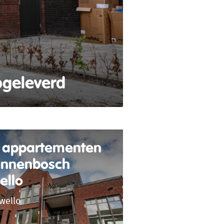
geleverd
 appartementen
nnenbosch
ello
wello