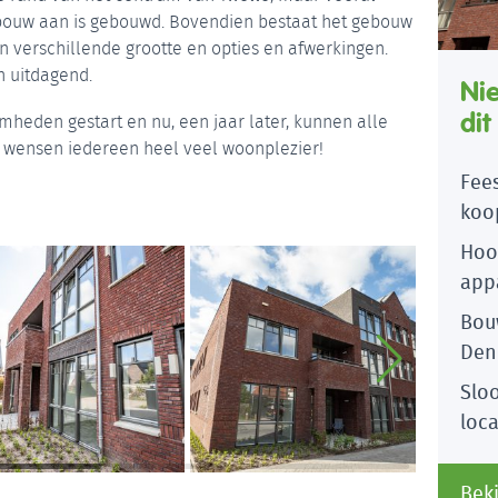
bouw aan is gebouwd. Bovendien bestaat het gebouw
n verschillende grootte en opties en afwerkingen.
n uitdagend.
Ni
dit
mheden gestart en nu, een jaar later, kunnen alle
j wensen iedereen heel veel woonplezier!
Fee
koo
Den
Hoog
app
Bou
Den
Slo
loca
Beki