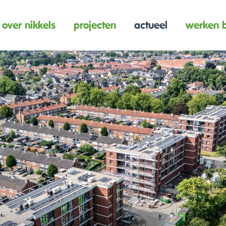
over nikkels
projecten
actueel
werken b