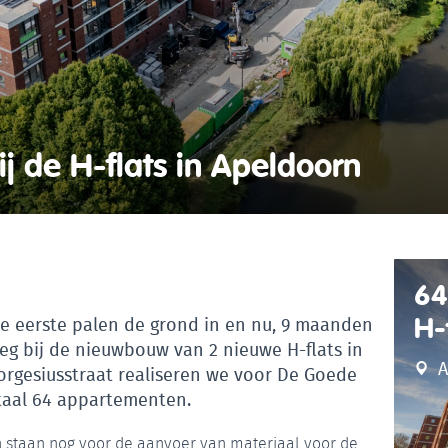
ij de H-flats in Apeldoorn
64
H-
de eerste palen de grond in en nu, 9 maanden
s weg bij de nieuwbouw van 2 nieuwe H-flats in
A
rgesiusstraat realiseren we voor De Goede
otaal 64 appartementen.
en staan nog voor de aanvoer van materiaal voor de