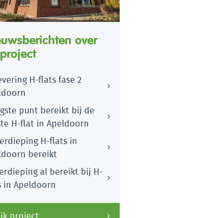
euwsberichten over
 project
vering H-flats fase 2
ldoorn
ste punt bereikt bij de
te H-flat in Apeldoorn
erdieping H-flats in
ldoorn bereikt
erdieping al bereikt bij H-
s in Apeldoorn
jk project