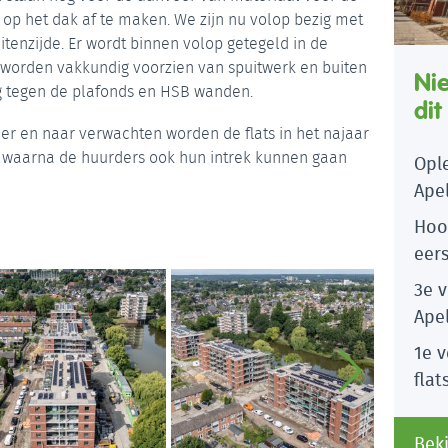
 het dak af te maken. We zijn nu volop bezig met
tenzijde. Er wordt binnen volop getegeld in de
 worden vakkundig voorzien van spuitwerk en buiten
Ni
 tegen de plafonds en HSB wanden.
dit
r en naar verwachten worden de flats in het najaar
 waarna de huurders ook hun intrek kunnen gaan
Ople
Ape
Hoog
eers
3e v
Ape
1e v
flat
Beki