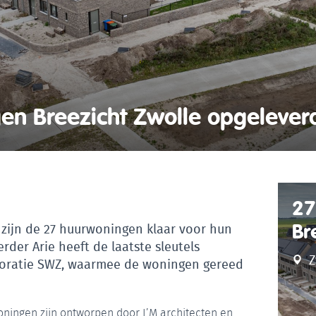
en Breezicht Zwolle opgelever
27
Br
e zijn de 27 huurwoningen klaar voor hun
der Arie heeft de laatste sleutels
Z
oratie SWZ, waarmee de woningen gereed
ingen zijn ontworpen door I’M architecten en