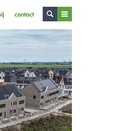
ij
contact