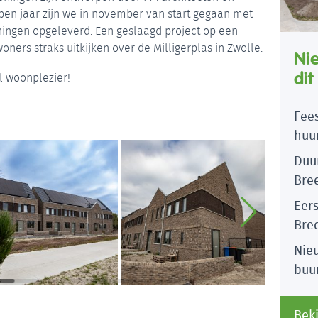
open jaar zijn we in november van start gegaan met
ningen opgeleverd. Een geslaagd project op een
ners straks uitkijken over de Milligerplas in Zwolle.
Ni
dit
l woonplezier!
Fees
huu
Duu
Bre
Eer
Bre
Nie
buu
Beki