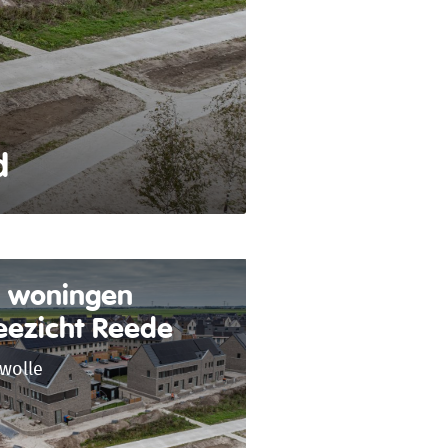
d
 woningen
eezicht Reede
wolle