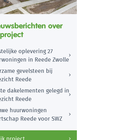
euwsberichten over
 project
telijke oplevering 27
rwoningen in Reede Zwolle
rzame gevelsteen bij
ezicht Reede
ste dakelementen gelegd in
ezicht Reede
uwe huurwoningen
rtschap Reede voor SWZ
jk project