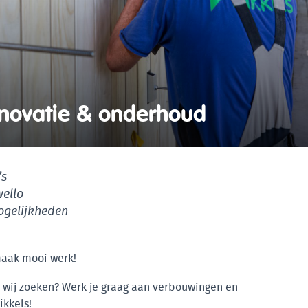
novatie & onderhoud
’s
wello
ogelijkheden
aak mooi werk!
 wij zoeken? Werk je graag aan verbouwingen en
ikkels!