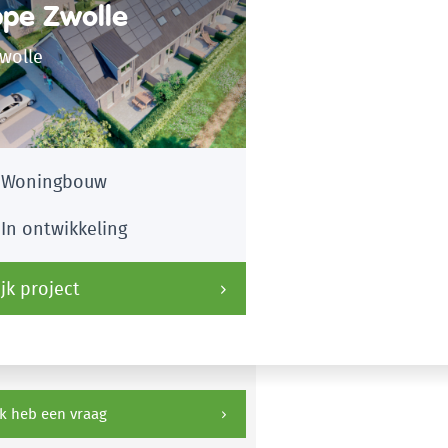
ppe Zwolle
wolle
Woningbouw
In ontwikkeling
jk project
k heb een vraag