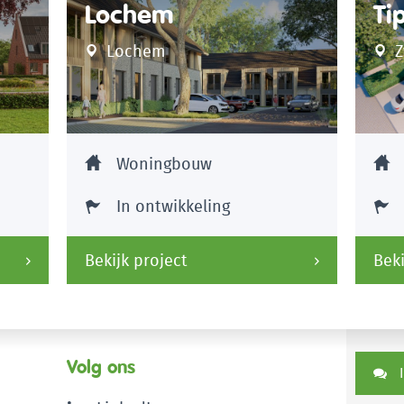
Lochem
Ti
Lochem
Z
Woningbouw
In ontwikkeling
Bekijk project
Beki
Volg ons
I