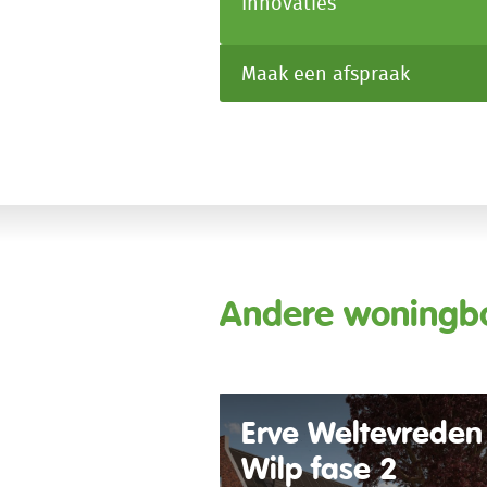
Innovaties
Maak een afspraak
Andere woningb
Erve Weltevreden
Wilp fase 2