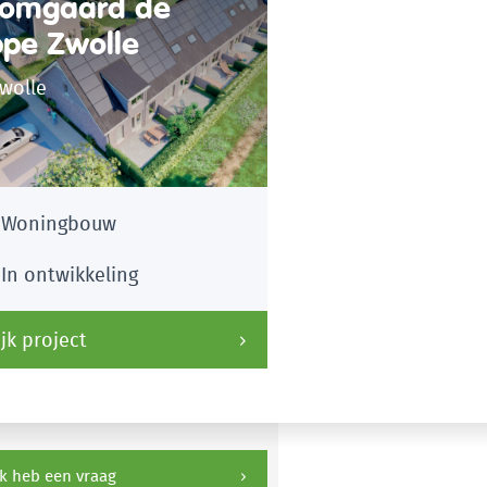
omgaard de
ppe Zwolle
wolle
Woningbouw
In ontwikkeling
jk project
k heb een vraag