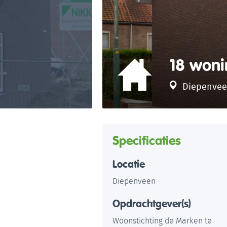
18 won
Diepenve
Specificaties
Locatie
Diepenveen
Opdrachtgever(s)
Woonstichting de Marken te