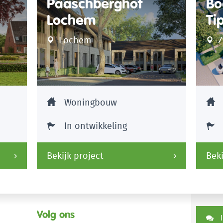
Paaschberghof
Bo
Lochem
Ti
Lochem
Z
Woningbouw
In ontwikkeling
Bekijk project
Beki
Volg ons
I