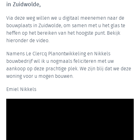
in Zuidwolde,
Via deze weg willen we u digitaal meenemen naar de
bouwplaats in Zuidwolde, om samen met u het glas te
heffen op het bereiken van het hoogste punt. Bekijk
hieronder de video.
Namens Le Clercq Planontwikkeling en Nikkels
bouwbedrijf wil ik u nogmaals feliciteren met uw
aankoop op deze prachtige plek. We zijn blij dat we deze
woning voor u mogen bouwen.
Emiel Nikkels