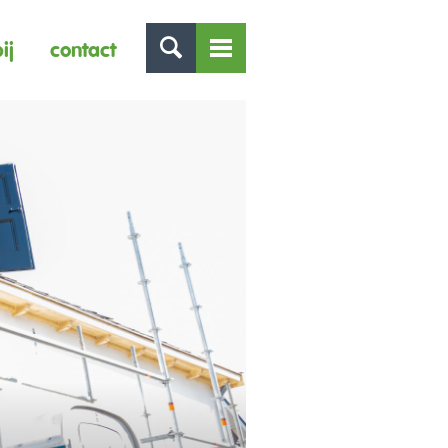
ij
contact