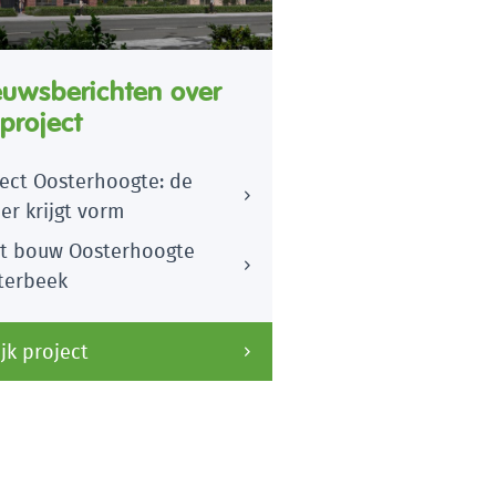
euwsberichten over
 project
ject Oosterhoogte: de
er krijgt vorm
rt bouw Oosterhoogte
terbeek
jk project