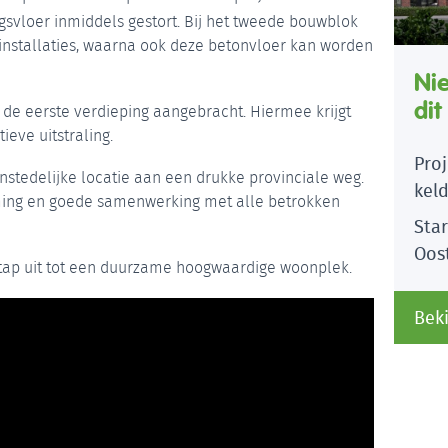
gsvloer inmiddels gestort. Bij het tweede bouwblok
nstallaties, waarna ook deze betonvloer kan worden
Ni
dit
 de eerste verdieping aangebracht. Hiermee krijgt
ieve uitstraling.
Pro
nstedelijke locatie aan een drukke provinciale weg.
keld
ming en goede samenwerking met alle betrokken
Sta
Oos
stap uit tot een duurzame hoogwaardige woonplek.
Beki