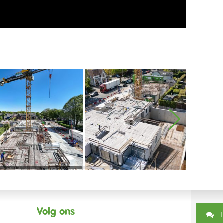
Volg ons
I