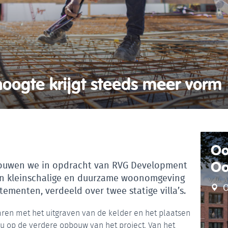
hoogte krijgt steeds meer vorm
Oo
Oo
bouwen we in opdracht van RVG Development
en kleinschalige en duurzame woonomgeving
O
ementen, verdeeld over twee statige villa’s.
ren met het uitgraven van de kelder en het plaatsen
u op de verdere opbouw van het project. Van het