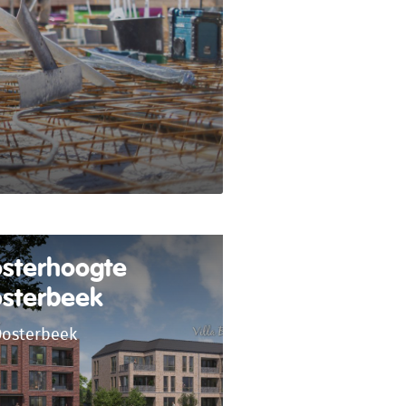
sterhoogte
sterbeek
osterbeek