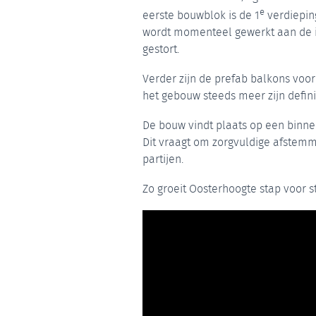
e
eerste bouwblok is de 1
verdiepin
wordt momenteel gewerkt aan de i
gestort.
Verder zijn de prefab balkons voor
het gebouw steeds meer zijn definit
De bouw vindt plaats op een binne
Dit vraagt om zorgvuldige afstem
partijen.
Zo groeit Oosterhoogte stap voor 