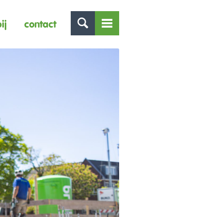
ij
contact