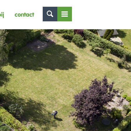
ij
contact