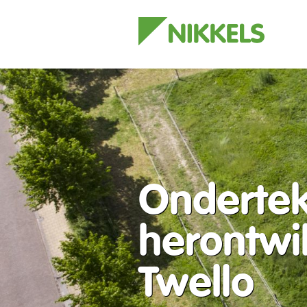
Onderte
herontwi
Twello