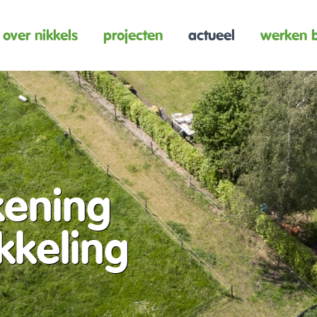
over nikkels
projecten
actueel
werken b
kening
kkeling