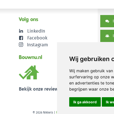
Volg ons
I
LinkedIn
I
Facebook
Instagram
D
Bouwnu.nl
Wij gebruiken 
Wij maken gebruik van
surfervaring op onze w
en advertenties te ton
Bekijk onze reviews
begrijpen waar onze b
Ik ga akkoord
Ik w
© 2026 Nikkels
|
Privacy disclaimer