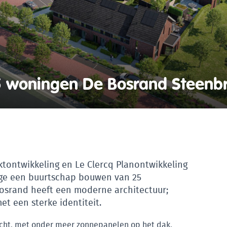
woningen De Bosrand Steenb
tontwikkeling en Le Clercq Planontwikkeling
gge een buurtschap bouwen van 25
Bosrand heeft een moderne architectuur;
et een sterke identiteit.
icht, met onder meer zonnepanelen op het dak,