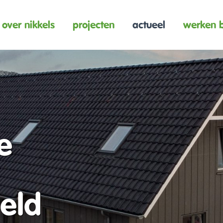
over nikkels
projecten
actueel
werken b
e
eld