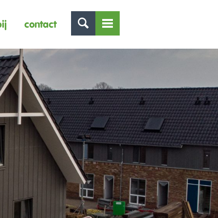
ij
contact