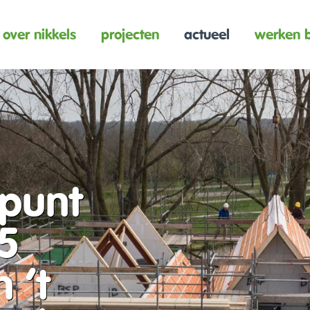
over nikkels
projecten
actueel
werken b
punt
25
 ’t