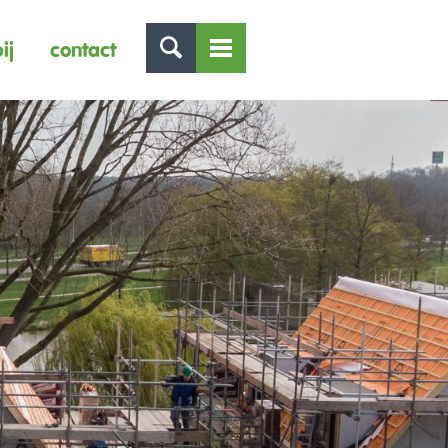
ij
contact