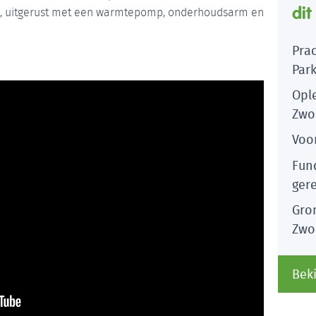
dit
oos, uitgerust met een warmtepomp, onderhoudsarm en
Pra
Par
Opl
Zwo
Voor
Fund
ger
Gro
Zwol
Beki