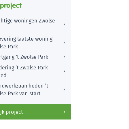
 project
chtige woningen Zwolse
k
evering laatste woning
lse Park
tgang ’t Zwolse Park
ering ’t Zwolse Park
eed
ndwerkzaamheden ’t
se Park van start
jk project