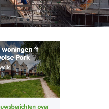
 woningen ’t
olse Park
wolle
euwsberichten over