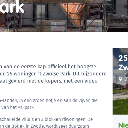
ark
25
Zw
en van de eerste kap officieel het hoogste
de 25 woningen ’t Zwolse Park. Dit bijzondere
Z
taal gevierd met de kopers, met een video
-landen, in een groen hofje en aan de vijver, die
 van het Aa-park.
eschakelde villa’s en 3 blokken rijwoningen. De
Ni
n de Botlek in Zwolle, wordt zeer duurzaam