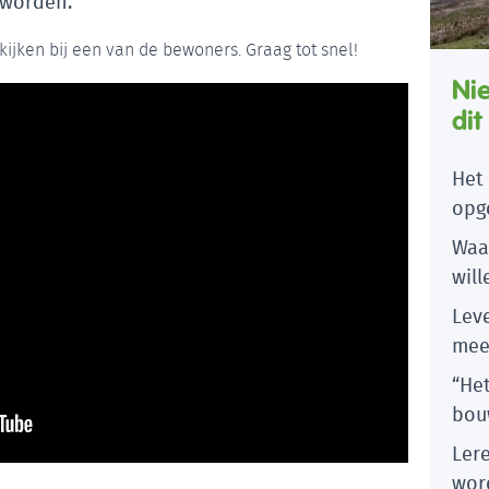
 worden.
ijken bij een van de bewoners. Graag tot snel!
Ni
dit
Het 
opg
Waar
wil
Lev
mee
“Het
bou
Ler
wor