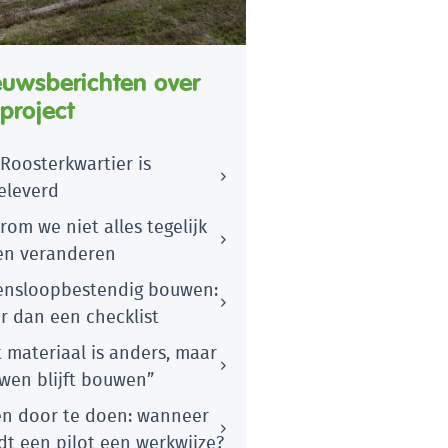
euwsberichten over
 project
Roosterkwartier is
eleverd
om we niet alles tegelijk
len veranderen
ensloopbestendig bouwen:
r dan een checklist
 materiaal is anders, maar
wen blijft bouwen”
en door te doen: wanneer
dt een pilot een werkwijze?