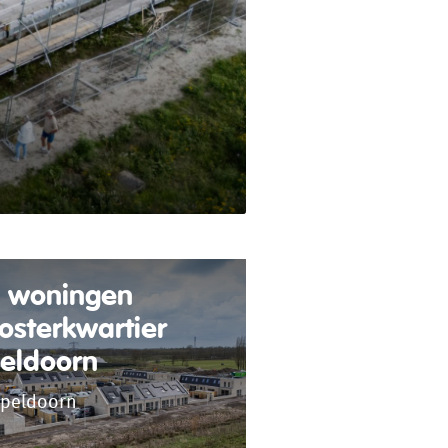
 woningen
osterkwartier
eldoorn
peldoorn