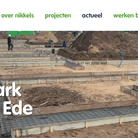
over nikkels
projecten
actueel
werken b
ark
 Ede