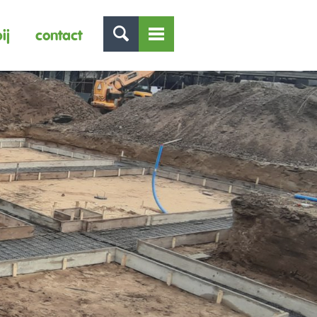
ij
contact