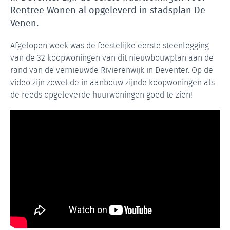
Rentree Wonen al opgeleverd in stadsplan De
Venen.
Afgelopen week was de feestelijke eerste steenlegging
van de 32 koopwoningen van dit nieuwbouwplan aan de
rand van de vernieuwde Rivierenwijk in Deventer. Op de
video zijn zowel de in aanbouw zijnde koopwoningen als
de reeds opgeleverde huurwoningen goed te zien!