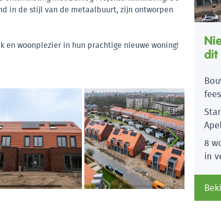
 in de stijl van de metaalbuurt, zijn ontworpen
Ni
k en woonplezier in hun prachtige nieuwe woning!
dit
Bou
fees
Sta
Ape
8 w
in 
Beki