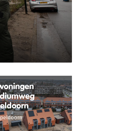
woningen
diumweg
eldoorn
peldoorn