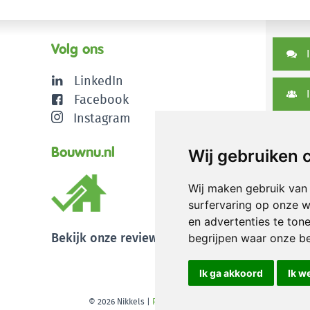
Volg ons
I
LinkedIn
I
Facebook
Instagram
D
Bouwnu.nl
Wij gebruiken 
Wij maken gebruik van
surfervaring op onze w
en advertenties te ton
Bekijk onze reviews
begrijpen waar onze b
Ik ga akkoord
Ik w
© 2026 Nikkels
|
Privacy disclaimer