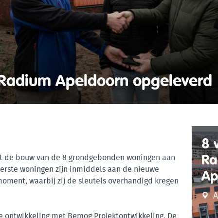
 Radium Apeldoorn opgeleverd
8 
Ra
met de bouw van de 8 grondgebonden woningen aan
erste woningen zijn inmiddels aan de nieuwe
Ap
ment, waarbij zij de sleutels overhandigd kregen
A
e ontwikkeling met Bemog Projektontwikkeling. De