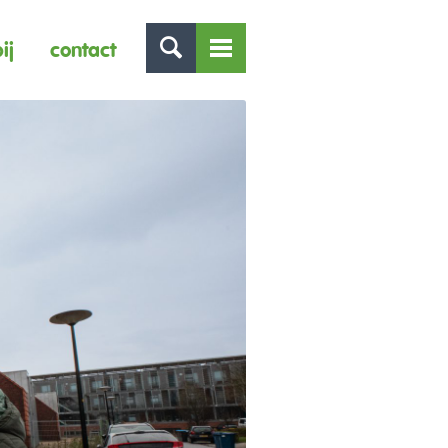
ij
contact