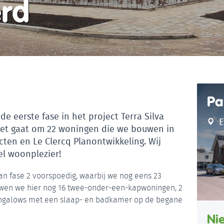
rd
Pa
de eerste fase in het project Terra Silva
E
Het gaat om 22 woningen die we bouwen in
ten en Le Clercq Planontwikkeling. Wij
l woonplezier!
n fase 2 voorspoedig, waarbij we nog eens 23
uwen we hier nog 16 twee-onder-een-kapwoningen, 2
ungalows met een slaap- en badkamer op de begane
Ni