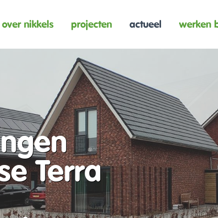
over nikkels
projecten
actueel
werken b
ingen
se Terra