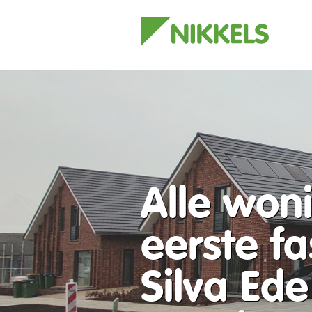
Alle won
eerste fa
Silva Ede