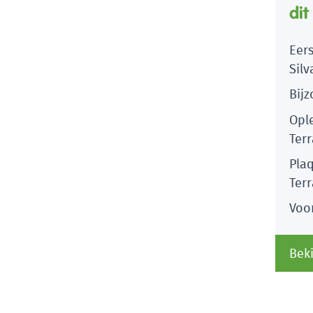
dit
Eers
Silv
Bij
Opl
Terr
Pla
Terr
Voor
Beki